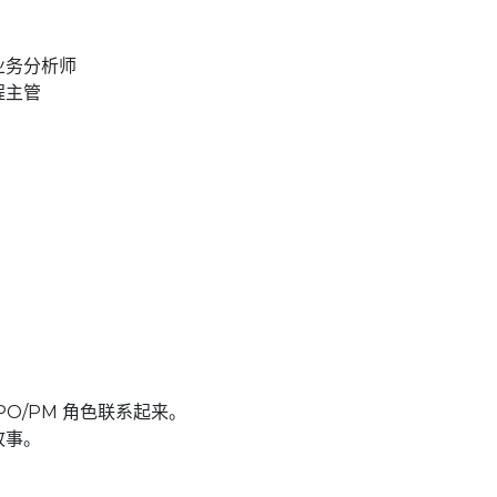
业务分析师
程主管
。
PO/PM 角色联系起来。
故事。