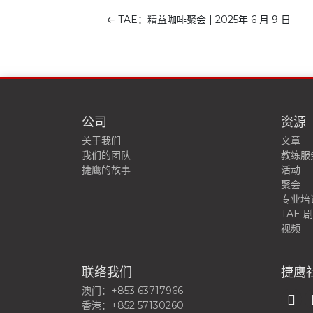
←
TAE：精益咖啡聚会 | 2025年 6 月 9 日
公司
资源
关于我们
文章
我们的团队
教练服
捷鹰的故事
活动
聚会
专业培
TAE 
视频
联络我们
捷鹰
澳门：+853 63717966
香港：+852 57130260