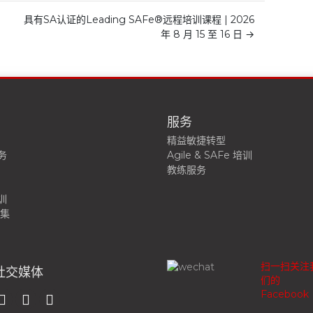
具有SA认证的Leading SAFe®远程培训课程 | 2026
年 8 月 15 至 16 日
→
服务
精益敏捷转型
务
Agile & SAFe 培训
教练服务
训
剧集
扫一扫关注
社交媒体
们的
Facebook