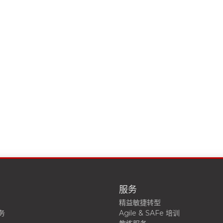
服务
精益敏捷转型
务
Agile & SAFe 培训