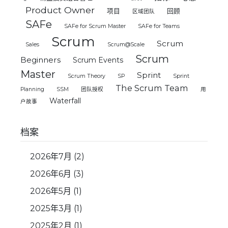
Product Owner
项目
回顾
区域团队
SAFe
SAFe for Scrum Master
SAFe for Teams
Scrum
Scrum
Sales
Scrum@Scale
Scrum
Beginners
Scrum Events
Master
Sprint
Scrum Theory
SP
Sprint
The Scrum Team
Planning
SSM
团队授权
用
Waterfall
户故事
档案
2026年7月
(2)
2026年6月
(3)
2026年5月
(1)
2025年3月
(1)
2025年2月
(1)