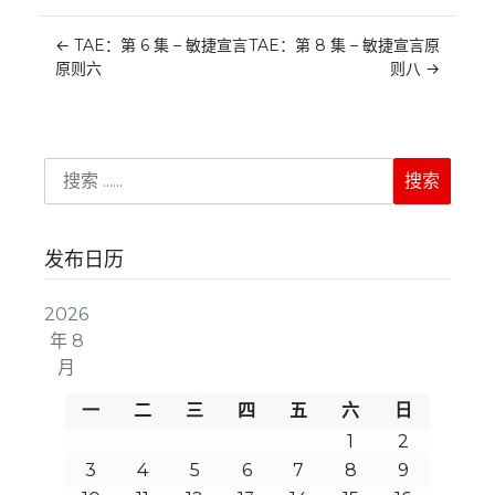
←
TAE：第 6 集 – 敏捷宣言
TAE：第 8 集 – 敏捷宣言原
原则六
则八
→
发布日历
2026
年 8
月
一
二
三
四
五
六
日
1
2
3
4
5
6
7
8
9