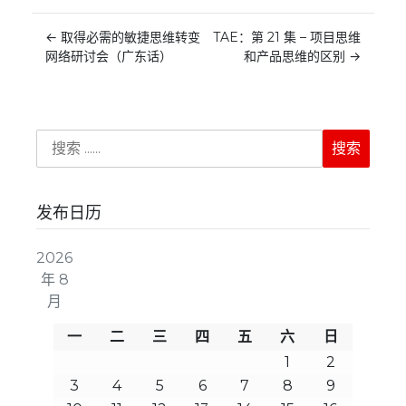
←
取得必需的敏捷思维转变
TAE：第 21 集 – 项目思维
网络研讨会（广东话）
和产品思维的区别
→
发布日历
2026
年 8
月
一
二
三
四
五
六
日
1
2
3
4
5
6
7
8
9