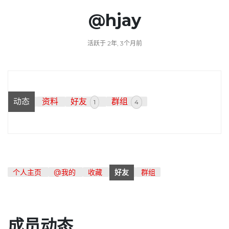
@hjay
活跃于 2年, 3个月前
动态
资料
好友
群组
1
4
个人主页
@我的
收藏
好友
群组
成员动态