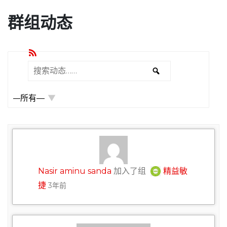
群组动态
RSS
搜
搜
显
索
示：
索
动
态……
Nasir aminu sanda
加入了组
精益敏
捷
3年前